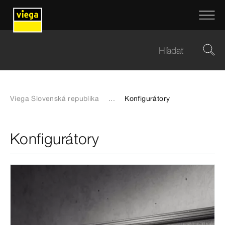
Viega Slovenská republika
...
Konfigurátory
Konfigurátory