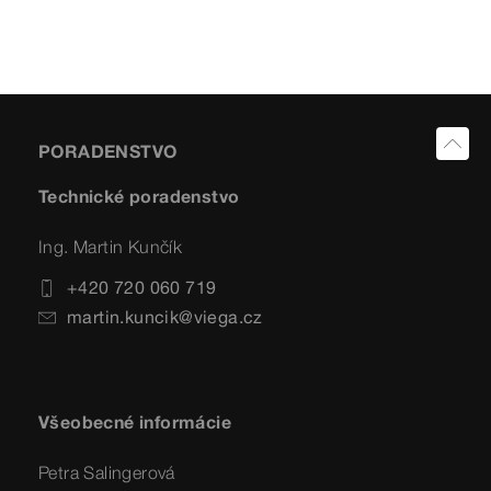
PORADENSTVO
Technické poradenstvo
Ing. Martin Kunčík
+420 720 060 719
martin.kuncik@viega.cz
Všeobecné informácie
Petra Salingerová