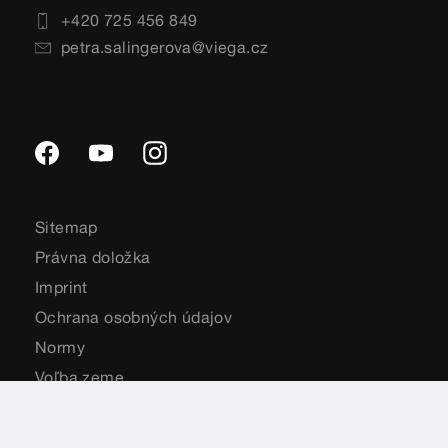
+420 725 456 849
petra.salingerova@viega.cz
Sitemap
Právna doložka
Imprint
Ochrana osobných údajov
Normy
Voľba zeme
Cookie settings