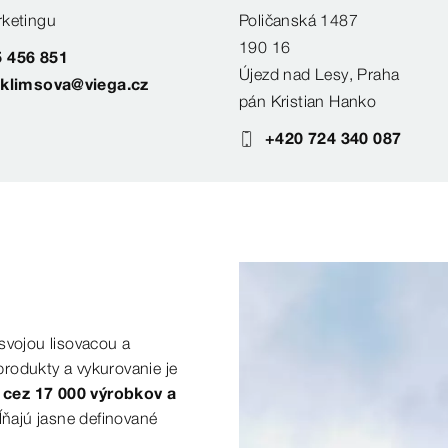
rketingu
Poličanská 1487
190 16
 456 851
Újezd nad Lesy, Praha
.klimsova@viega.cz
pán Kristian Hanko
+420 724 340 087
svojou lisovacou a
rodukty a vykurovanie je
,
cez 17 000 výrobkov a
ňajú jasne definované