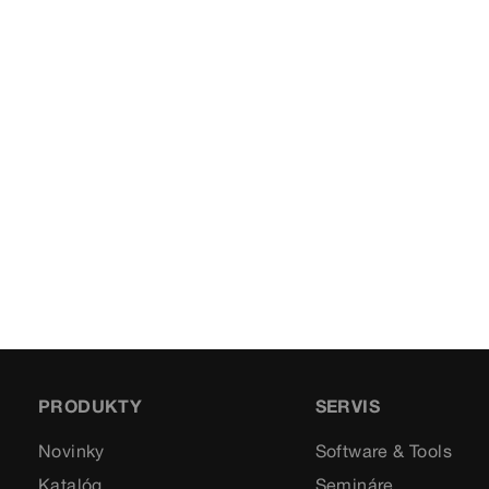
PRODUKTY
SERVIS
Novinky
Software & Tools
Katalóg
Semináre