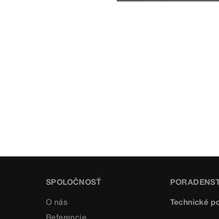
SPOLOČNOSŤ
PORADENS
O nás
Technické p
Referencie