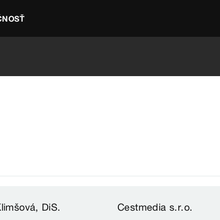
ČNOSŤ
Klimšová, DiS.
Cestmedia s.r.o.