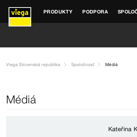
PRODUKTY
PODPORA
SPOLO
Viega Slovenská republika
Spoločnosť
Médiá
Médiá
Kateřina 