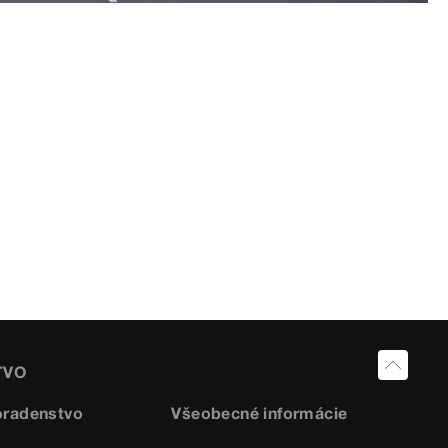
TVO
oradenstvo
Všeobecné informácie