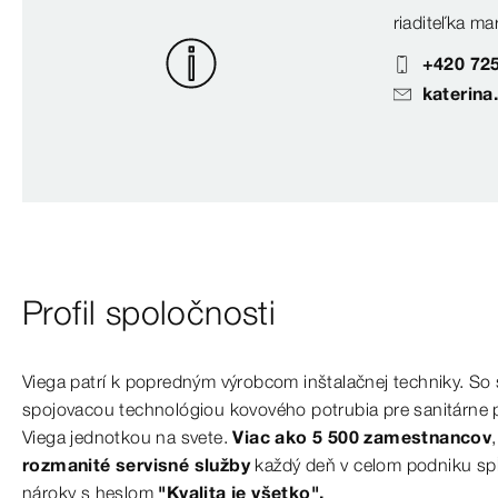
riaditeľka ma
+420 725
katerina
Profil spoločnosti
Viega patrí k popredným výrobcom inštalačnej techniky. So 
spojovacou technológiou kovového potrubia pre sanitárne p
Viega jednotkou na svete.
Viac ako 5 500 zamestnancov
rozmanité servisné služby
každý deň v celom podniku spĺ
nároky s heslom
"Kvalita je všetko".