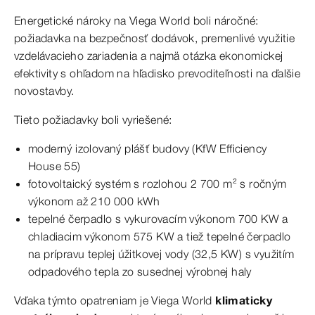
Energetické nároky na Viega World boli náročné:
požiadavka na bezpečnosť dodávok, premenlivé využitie
vzdelávacieho zariadenia a najmä otázka ekonomickej
efektivity s ohľadom na hľadisko prevoditeľnosti na ďalšie
novostavby.
Tieto požiadavky boli vyriešené:
moderný izolovaný plášť budovy (KfW Efficiency
House 55)
fotovoltaický systém s rozlohou 2 700 m² s ročným
výkonom až 210 000 kWh
tepelné čerpadlo s vykurovacím výkonom 700 KW a
chladiacim výkonom 575 KW a tiež tepelné čerpadlo
na prípravu teplej úžitkovej vody (32,5 KW) s využitím
odpadového tepla zo susednej výrobnej haly
Vďaka týmto opatreniam je Viega World
klimaticky