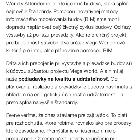
World v Attendorne je inteligentná budova, ktorá spĺňa
najnovšie štandardy. Pomocou inovatívnej metódy
informačného modelovania budov (BIM) sme mohli
dopredu naplánovať celý životný cyklus budovy. Od fázy
výstavby až po fázu prevádzky. Ako referenčný projekt
pre budúcnosť stavebníctva určuje Viega World nové
kritériá pre integrálne plánovanie pomocou BIM.
Dáta a ich prepojenie pri výstavbe a prevádzke budov sú
kľúčovou súčasťou projektu Viega World. A s nimi aj
naše
požiadavky na kvalitu a udržateľnosť
. Od
plánovania, realizácie a prevádzky je budova navrhnutá s
ohľadom na energetickú účinnosť a udržateľnosť – a
preto spĺňa najvyššie štandardy.
Pevne veríme, že dnes staviame pre zajtrajšok. To platí
pre rozhodnutia, ktoré robíme, rovnako ako pre procesy,
ktoré zavádzame. Premýšľame o riešeniach, nie o
produktoch. Chceme nájsť inovatívne riešenie pre