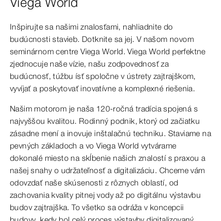
Viega World
Inšpirujte sa našimi znalosťami, nahliadnite do
budúcnosti stavieb. Dotknite sa jej. V našom novom
seminárnom centre Viega World. Viega World perfektne
zjednocuje naše vízie, našu zodpovednosť za
budúcnosť, túžbu ísť spoločne v ústrety zajtrajškom,
vyvíjať a poskytovať inovatívne a komplexné riešenia.
Našim motorom je naša 120-ročná tradícia spojená s
najvyššou kvalitou. Rodinný podnik, ktorý od začiatku
zásadne mení a inovuje inštalačnú techniku. Staviame na
pevných základoch a vo Viega World vytvárame
dokonalé miesto na skĺbenie našich znalostí s praxou a
našej snahy o udržateľnosť a digitalizáciu. Chceme vám
odovzdať naše skúsenosti z rôznych oblastí, od
zachovania kvality pitnej vody až po digitálnu výstavbu
budov zajtrajška. To všetko sa odráža v koncepcii
budovy, kedy bol celý proces výstavby digitalizovaný