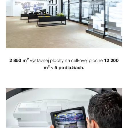
2 850 m²
výstavnej plochy na celkovej ploche
12 200
m²
v
5 podlažiach.