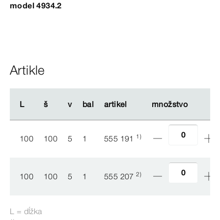
model 4934.2
Artikle
L
L
š
š
v
v
bal
bal
artikel
artikel
množstvo
množstvo
1)
100
100
5
1
555 191
2)
100
100
5
1
555 207
L = dĺžka