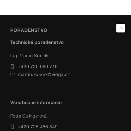
PORADENSTVO
Technické poradenstvo
Ing. Martin Kunčík
+420 720 060 719
martin.kuncik@viega.cz
Všeobecné informácie
Petra Salingerová
+420 725 456 849