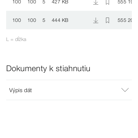
100
100
5
427 KB
555 191
100
100
5
444 KB
555 207
L = dĺžka
Dokumenty k stiahnutiu
Výpis dát