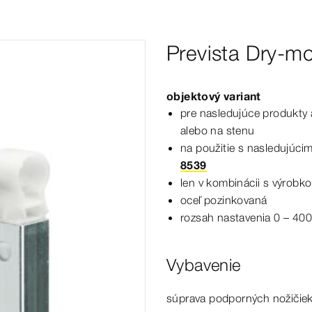
Prevista Dry-m
objektový variant
pre nasledujúce produkty 
alebo na
stenu
na použitie s nasledujúci
8539
len v kombinácii s výrobk
oceľ pozinkovaná
rozsah nastavenia 0 – 40
Vybavenie
súprava podporných nožičie