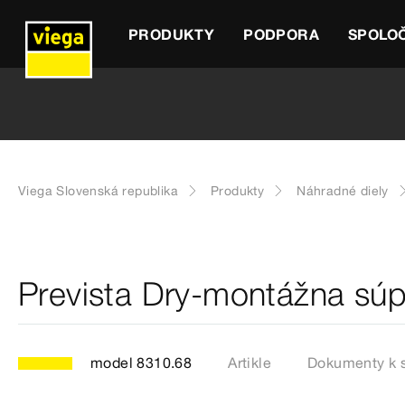
PRODUKTY
PODPORA
SPOLO
Viega Slovenská republika
Produkty
Náhradné diely
Prevista Dry-montážna sú
model 8310.68
Artikle
Dokumenty k s