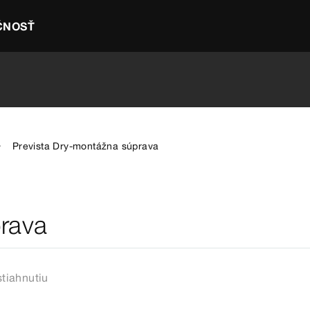
ČNOSŤ
Prevista Dry-montážna súprava
prava
tiahnutiu