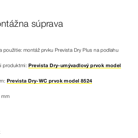
ontážna súprava
a použitie: montáž prvku
Prevista
Dry
Plus na
podlahu
mi produktmi:
Prevista Dry-umývadlový prvok model
om:
Prevista Dry-WC prvok model 8524
0
mm
k