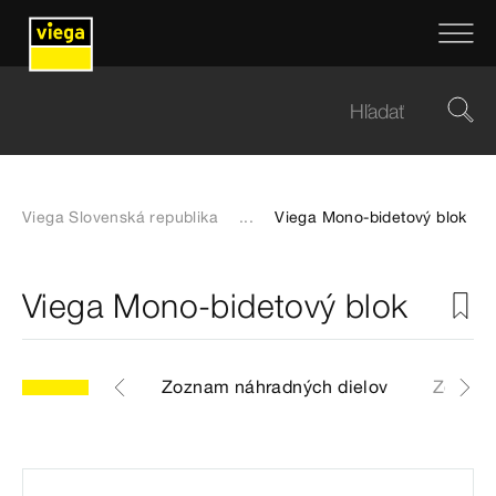
Viega Slovenská republika
...
Viega Mono-bidetový blok
Viega Mono-bidetový blok
atický výkres
Zoznam náhradných dielov
Zoznam