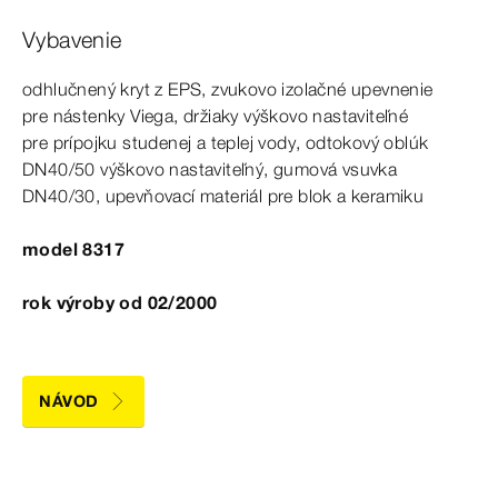
Vybavenie
odhlučnený kryt z
EPS
, zvukovo izolačné upevnenie
pre
nástenky
Viega, držiaky výškovo nastaviteľné
pre
prípojku
studenej a
teplej
vody, odtokový oblúk
DN40/50 výškovo nastaviteľný, gumová vsuvka
DN40/30, upevňovací materiál pre
blok
a
keramiku
model 8317
rok výroby od 02/2000
NÁVOD