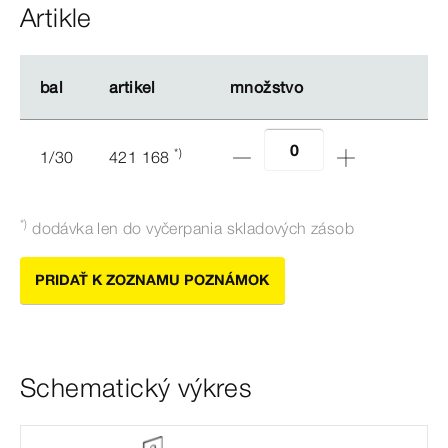
Artikle
bal
bal
artikel
artikel
množstvo
množstvo
*)
1/30
421 168
*)
dodávka len
do
vyčerpania skladových zásob
PRIDAŤ K ZOZNAMU POZNÁMOK
Schematický výkres