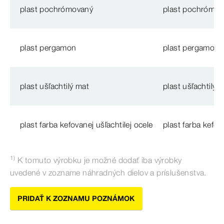
plast pochrómovaný
plast pochrómov
plast pergamon
plast pergamon
plast ušľachtilý mat
plast ušľachtilý 
plast farba kefovanej ušľachtilej ocele
plast farba kefov
1)
K tomuto výrobku je
možné
dodať iba
výrobky
uvedené v
zozname
náhradných
dielov a
príslušenstva
.
PRIDAŤ K ZOZNAMU POZNÁMOK