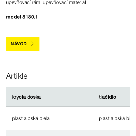
upevňovací rám, upevňovací materiál
model 8180.1
NÁVOD
Artikle
krycia doska
krycia doska
tlačidlo
tlačidlo
plast alpská biela
plast alpská biel