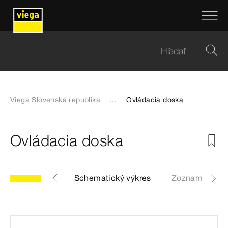
Viega Slovenská republika
...
Ovládacia doska
Ovládacia doska
0.1
Artikle
Schematický výkres
Zoznam náhrad