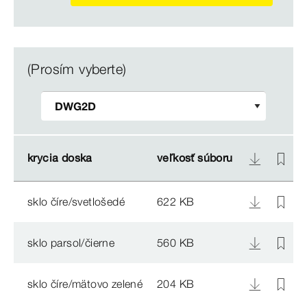
(Prosím vyberte)
krycia doska
krycia doska
veľkosť súboru
veľkosť súboru
sklo číre/svetlošedé
622 KB
sklo parsol/čierne
560 KB
sklo číre/mätovo zelené
204 KB