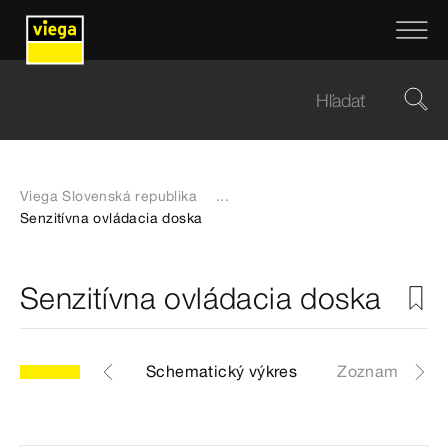
Viega Slovenská republika
...
Senzitívna ovládacia doska
Senzitívna ovládacia doska
.11
Artikle
Schematický výkres
Zoznam náhra