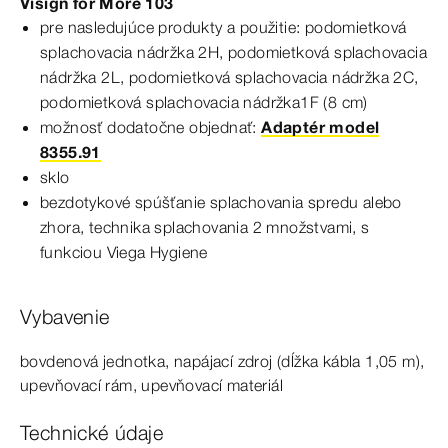
Visign
for
More
103
pre nasledujúce produkty a použitie: podomietková
splachovacia nádržka 2H, podomietková splachovacia
nádržka 2L, podomietková splachovacia nádržka 2C,
podomietková splachovacia nádržka1F
(8
cm
)
možnosť dodatočne objednať:
Adaptér model
8355.91
sklo
bezdotykové spúšťanie splachovania spredu alebo
zhora, technika splachovania 2
množstvami
, s
funkciou Viega Hygiene
Vybavenie
bovdenová jednotka, napájací zdroj (dĺžka kábla 1,05 m),
upevňovací rám, upevňovací materiál
Technické údaje