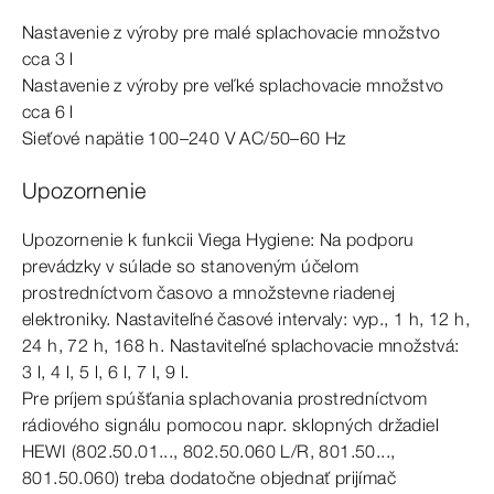
Nastavenie z
výroby
pre
malé
splachovacie množstvo
cca
3
l
Nastavenie z
výroby
pre
veľké
splachovacie množstvo
cca
6
l
Sieťové napätie 100–240 V
AC/50–60
Hz
Upozornenie
Upozornenie k
funkcii
Viega Hygiene: Na podporu
prevádzky v
súlade
so
stanoveným
účelom
prostredníctvom časovo a
množstevne
riadenej
elektroniky. Nastaviteľné časové intervaly: vyp., 1
h,
12
h,
24
h,
72
h,
168
h.
Nastaviteľné splachovacie množstvá:
3
l,
4
l,
5
l,
6
l,
7
l,
9
l.
Pre príjem spúšťania splachovania prostredníctvom
rádiového signálu pomocou napr. sklopných držadiel
HEWI
(8
02.50.01..., 802.50.060 L/R, 801.50...,
801.50.060) treba dodatočne objednať prijímač