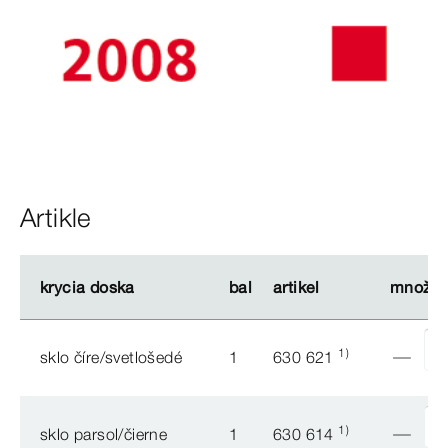
Artikle
krycia doska
krycia doska
bal
bal
artikel
artikel
množst
množst
1)
sklo číre/svetlošedé
1
630 621
1)
sklo parsol/čierne
1
630 614