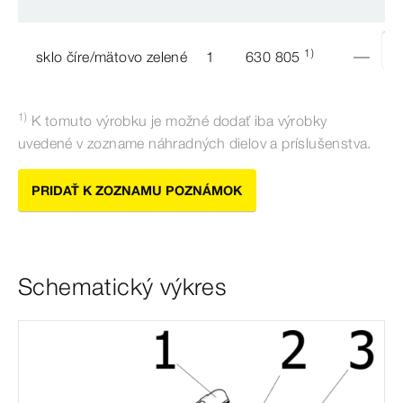
1)
sklo číre/mätovo zelené
1
630 805
1)
K tomuto výrobku je
možné
dodať iba
výrobky
uvedené v
zozname
náhradných
dielov a
príslušenstva
.
PRIDAŤ K ZOZNAMU POZNÁMOK
Schematický výkres