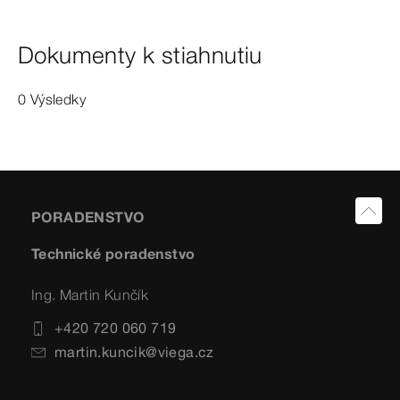
Dokumenty k stiahnutiu
0 Výsledky
PORADENSTVO
Technické poradenstvo
Ing. Martin Kunčík
+420 720 060 719
martin.kuncik@viega.cz