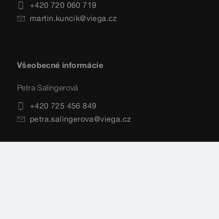
+420 720 060 719
martin.kuncik@viega.cz
Všeobecné informácie
Petra Salingerová
+420 725 456 849
petra.salingerova@viega.cz
Sitemap