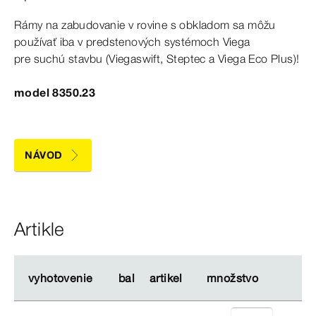
Rámy na
zabudovanie
v
rovine
s
obkladom
sa
môžu
používať iba
v
predstenových systémoch Viega
pre
suchú
stavbu (Viegaswift, Steptec a
Viega
Eco Plus)!
model 8350.23
NÁVOD
Artikle
vyhotovenie
vyhotovenie
bal
bal
artikel
artikel
množstvo
množstvo