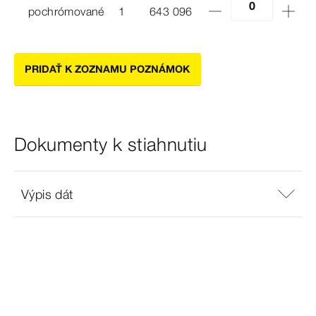
pochrómované
1
643 096
PRIDAŤ K ZOZNAMU POZNÁMOK
Dokumenty k stiahnutiu
Výpis dát