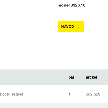
model 8326.16
NÁVOD
bal
bal
artikel
artikel
á oceľ leštená
1
699 529