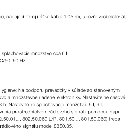
, napájací zdroj (dĺžka kábla 1,05 m), upevňovací materiál,
é
splachovacie množstvo cca
6
l
C/50–60
Hz
Hygiene: Na podporu prevádzky v
súlade
so
stanoveným
ovo a
množstevne
riadenej elektroniky. Nastaviteľné časové
8
h.
Nastaviteľné splachovacie množstvá: 6
l,
9
l.
ovania prostredníctvom rádiového signálu pomocou napr.
2.50.01..., 802.50.060 L/R, 801.50..., 801.50.060) treba
 rádiového signálu
model
8350.35.