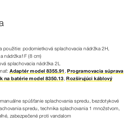
a
a použitie: podomietková splachovacia nádržka 2H,
ia nádržka1F
(8
cm
)
vá splachovacia nádržka 2L
nať:
Adaptér model 8355.91
,
Programovacia súprava
ok na batérie model 8350.13
,
Rozširujúci káblový
, manuálne spúšťanie splachovania spredu, bezdotykové
lachovania spredu, technika splachovania 1 množstvom,
eľné, zabezpečené proti vandalom