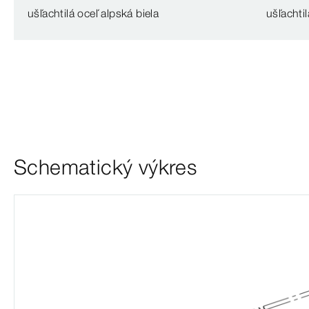
ušľachtilá oceľ alpská biela
ušľachtil
Schematický výkres