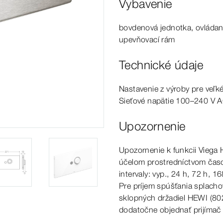
Vybavenie
bovdenová jednotka, ovládanie
upevňovací rám
Technické údaje
Nastavenie z
výroby
pre
veľk
Sieťové napätie 100–240 V
A
Upozornenie
Upozornenie k
funkcii
Viega 
účelom prostredníctvom čas
intervaly: vyp., 24
h,
72
h,
16
Pre príjem spúšťania splach
sklopných držadiel HEWI
(8
0
dodatočne objednať prijímač