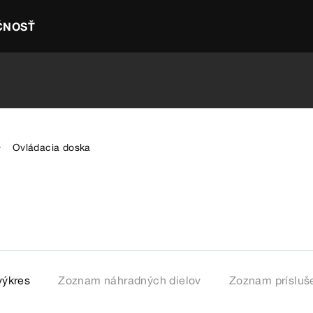
ČNOSŤ
Ovládacia doska
výkres
Zoznam náhradných dielov
Zoznam prísluš