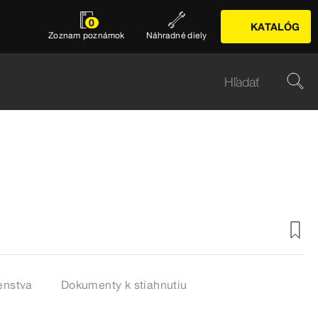
0
KATALÓG
Zoznam poznámok
Náhradné diely
enstva
Dokumenty k stiahnutiu