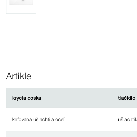
Artikle
krycia doska
krycia doska
tlačidlo
tlačidlo
kefovaná ušľachtilá oceľ
ušľachtil