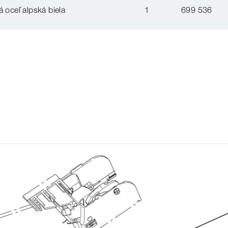
á oceľ alpská biela
1
699 536