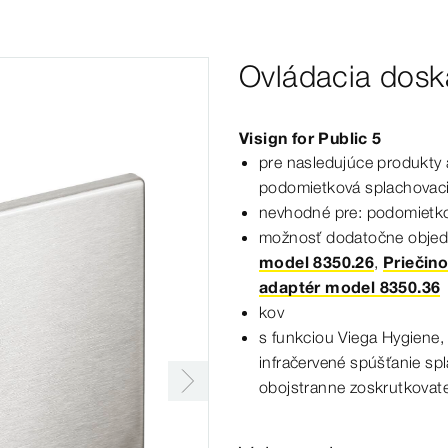
Ovládacia dosk
Visign
for
Public
5
pre nasledujúce produkty 
podomietková splachovac
nevhodné pre: podomietko
možnosť dodatočne objed
model 8350.26
,
Priečin
adaptér model 8350.36
kov
s funkciou Viega Hygiene
infračervené spúšťanie sp
obojstranne zoskrutkovat