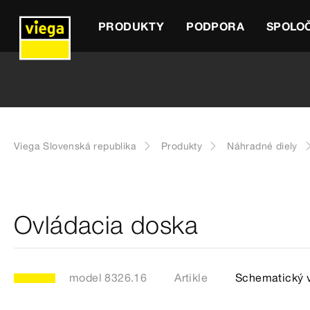
PRODUKTY
PODPORA
SPOLO
Viega Slovenská republika
Produkty
Náhradné diely
Ovládacia doska
model 8326.16
Artikle
Schematický 