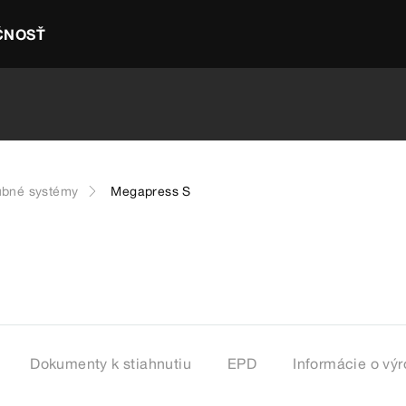
ČNOSŤ
ubné systémy
Megapress S
Dokumenty k stiahnutiu
EPD
Informácie o vý