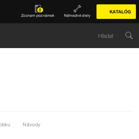
0
KATALÓG
Zoznam poznámok
Náhradné diely
robku
Návody