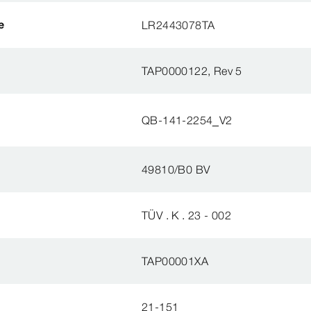
e
LR2443078TA
TAP0000122, Rev 5
QB-141-2254_V2
49810/B0 BV
TÜV . K . 23 - 002
TAP00001XA
21-151