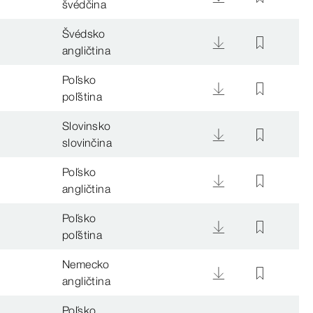
švédčina
Švédsko
angličtina
Poľsko
poľština
Slovinsko
slovinčina
Poľsko
angličtina
Poľsko
poľština
Nemecko
angličtina
Poľsko