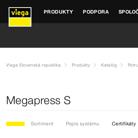
PRODUKTY
PODPORA
SPOLO
Viega Slovenská republika
Produkty
Katalóg
Potr
Megapress S
Sortiment
Popis systému
Certifikáty