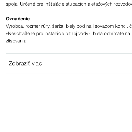
spoja. Určené pre
inštalácie
stúpacích a
etážových
rozvodo
Označenie
Výrobca, rozmer rúry, šarža, biely bod
na
lisovacom konci, č
»Neschválené pre
inštalácie
pitnej vody«, biela odnímateľná
zlisovania
Zobraziť viac