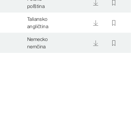
poľština
Taliansko
angličtina
Nemecko
nemčina