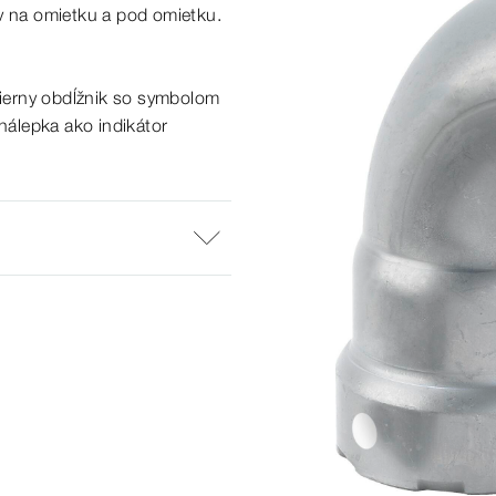
v na
omietku
a
pod
omietku.
ierny obdĺžnik so
symbolom
 nálepka ako
indikátor