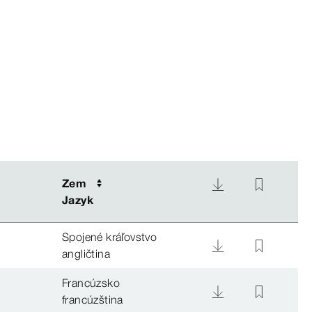
Zem
Zem
Jazyk
Jazyk
Spojené kráľovstvo
angličtina
Francúzsko
francúzština