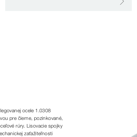
legovanej
ocele 1.0308
avou pre
čierne,
pozinkované,
eľové rúry. Lisovacie spojky
chanickej zaťažiteľnosti