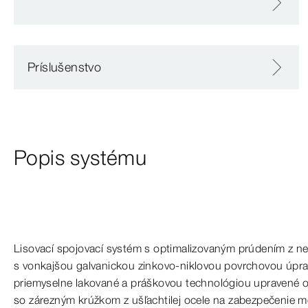
Príslušenstvo
Popis systému
Lisovací spojovací systém s
optimalizovaným
prúdením z
ne
s
vonkajšou
galvanickou zinkovo-​niklovou povrchovou úpr
priemyselne lakované a
práškovou
technológiou upravené oc
so
zárezným
krúžkom z
ušľachtilej
ocele na
zabezpečenie
me