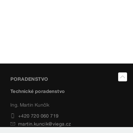
PORADENSTVO
Technické poradenstvo
Ing. Martin Kunčík
+420 720 060 719
martin.kuncik@viega.cz